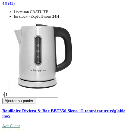
4.9
(
43
)
Livraison GRATUITE
En stock - Expédié sous 24H
+
-
Ajouter au panier
Bouilloire Riviera & Bar BBT350 Siena 1L température réglable
inox