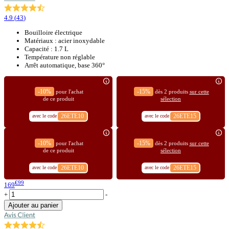
4.9
(
43
)
Bouilloire électrique
Matériaux : acier inoxydable
Capacité : 1.7 L
Température non réglable
Arrêt automatique, base 360°
-10%
-15%
pour l'achat
dès 2 produits
sur cette
de ce produit
sélection
26ETE10
26ETE15
avec le code
avec le code
-10%
-15%
pour l'achat
dès 2 produits
sur cette
de ce produit
sélection
26ETE10
26ETE15
avec le code
avec le code
€99
169
+
-
Ajouter au panier