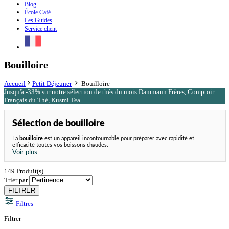
Blog
École Café
Les Guides
Service client
Bouilloire
Accueil
Petit Déjeuner
Bouilloire
Jusqu'à -33% sur notre sélection de thés du mois
Dammann Frères, Comptoir
Français du Thé, Kusmi Tea...
Sélection de bouilloire
La
bouilloire
est un appareil incontournable pour préparer avec rapidité et
efficacité toutes vos boissons chaudes.
Voir plus
149
Produit(s)
Trier par
FILTRER
Filtres
Filtrer