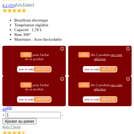
4.2
(
35
)
Bouilloire électrique
Température réglable
Capacité : 1,70 L
Base 360°
Matériaux : Acier Inoxydable
-10%
-15%
pour l'achat
dès 2 produits
sur cette
de ce produit
sélection
26ETE10
26ETE15
avec le code
avec le code
-10%
-15%
pour l'achat
dès 2 produits
sur cette
de ce produit
sélection
26ETE10
26ETE15
avec le code
avec le code
€90
49
+
-
Ajouter au panier