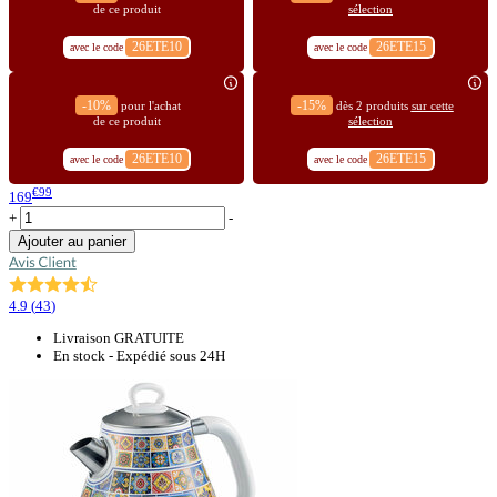
de ce produit
sélection
26ETE10
26ETE15
avec le code
avec le code
-10%
-15%
pour l'achat
dès 2 produits
sur cette
de ce produit
sélection
26ETE10
26ETE15
avec le code
avec le code
€99
169
+
-
Ajouter au panier
4.9
(
43
)
Livraison GRATUITE
En stock - Expédié sous 24H