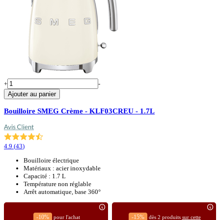
+
-
Ajouter au panier
Bouilloire SMEG Crème - KLF03CREU - 1.7L
4.9
(
43
)
Bouilloire électrique
Matériaux : acier inoxydable
Capacité : 1.7 L
Température non réglable
Arrêt automatique, base 360°
-10%
-15%
pour l'achat
dès 2 produits
sur cette