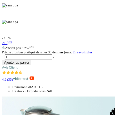
- 15 %
€90
219
€90
Ancien prix :
259
Prix le plus bas pratiqué dans les 30 derniers jours.
En savoir plus
+
-
Ajouter au panier
4.9
(
33
)
Livraison GRATUITE
En stock - Expédié sous 24H