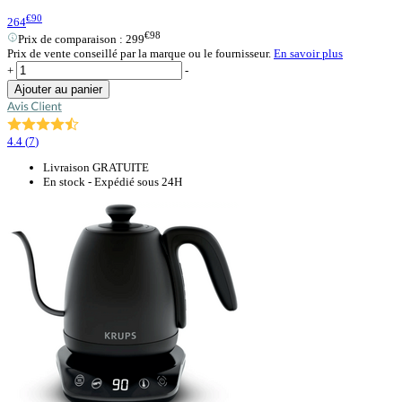
€90
264
€98
Prix de comparaison :
299
Prix de vente conseillé par la marque ou le fournisseur.
En savoir plus
+
-
Ajouter au panier
4.4
(
7
)
Livraison GRATUITE
En stock - Expédié sous 24H