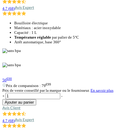
4.7
(
68
)
Bouilloire électrique
Matériaux : acier inoxydable
Capacité : 1 L
Température réglable
par palier de 5°C
Arrêt automatique, base 360°
€00
56
€99
Prix de comparaison :
79
Prix de vente conseillé par la marque ou le fournisseur.
En savoir plus
+
-
Ajouter au panier
4.7
(
68
)