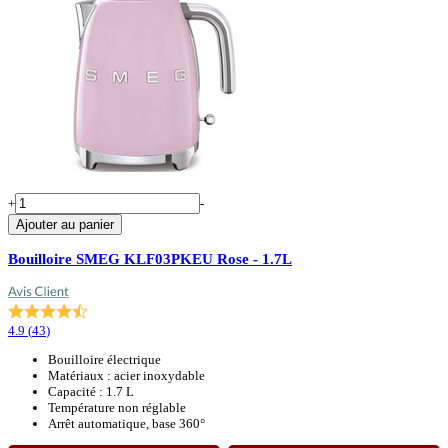
+
-
Ajouter au panier
Bouilloire SMEG KLF03PKEU Rose - 1.7L
4.9
(
43
)
Bouilloire électrique
Matériaux : acier inoxydable
Capacité : 1.7 L
Température non réglable
Arrêt automatique, base 360°