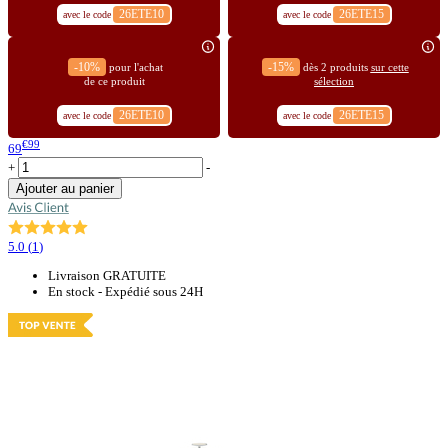
26ETE10
26ETE15
avec le code
avec le code
-10%
-15%
pour l'achat
dès 2 produits
sur cette
de ce produit
sélection
26ETE10
26ETE15
avec le code
avec le code
€99
69
+
-
Ajouter au panier
5.0
(
1
)
Livraison GRATUITE
En stock - Expédié sous 24H