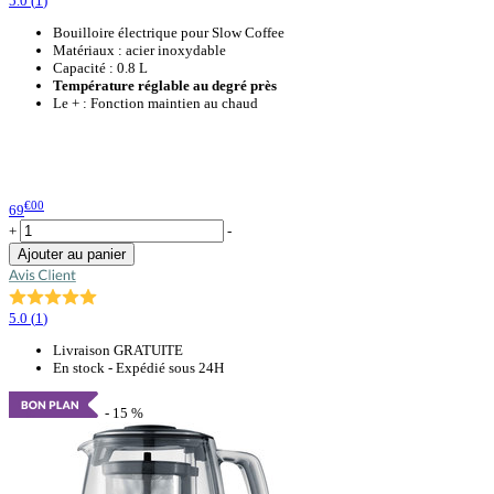
5.0
(
1
)
Bouilloire électrique pour Slow Coffee
Matériaux : acier inoxydable
Capacité : 0.8 L
Température réglable au degré près
Le + : Fonction maintien au chaud
€00
69
+
-
Ajouter au panier
5.0
(
1
)
Livraison GRATUITE
En stock - Expédié sous 24H
- 15 %