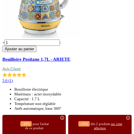
+
-
Ajouter au panier
Bouilloire Positano 1,7L - ARIETE
5.0
(
1
)
Bouilloire électrique
Matériaux : acier inoxydable
Capacité : 1.7 L
Température non réglable
Arrêt automatique, base 360°
-10%
-15%
pour l'achat
dès 2 produits
sur cette
de ce produit
sélection