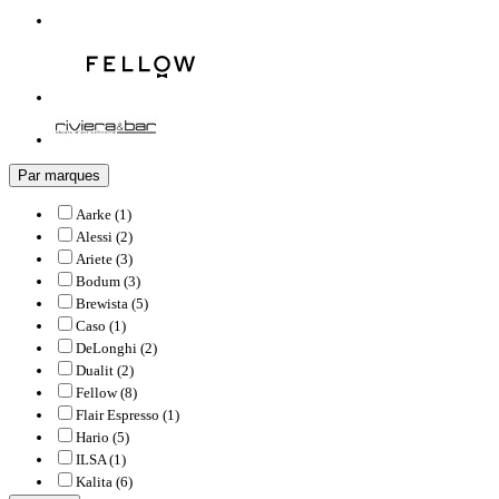
Par marques
Aarke (1)
Alessi (2)
Ariete (3)
Bodum (3)
Brewista (5)
Caso (1)
DeLonghi (2)
Dualit (2)
Fellow (8)
Flair Espresso (1)
Hario (5)
ILSA (1)
Kalita (6)