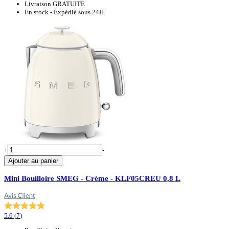
Livraison GRATUITE
En stock - Expédié sous 24H
+
-
Ajouter au panier
Mini Bouilloire SMEG - Crème - KLF05CREU 0,8 L
5.0
(
7
)