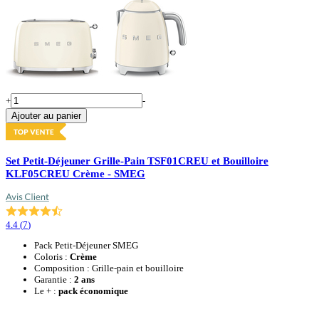
+
-
Ajouter au panier
Set Petit-Déjeuner Grille-Pain TSF01CREU et Bouilloire
KLF05CREU Crème - SMEG
4.4
(
7
)
Pack Petit-Déjeuner SMEG
Coloris :
Crème
Composition : Grille-pain et bouilloire
Garantie :
2 ans
Le + :
pack économique