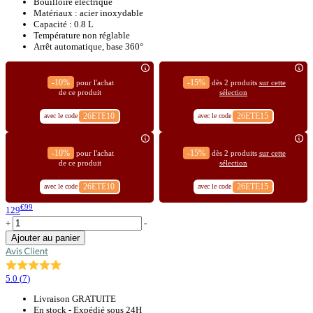
Bouilloire électrique
Matériaux : acier inoxydable
Capacité : 0.8 L
Température non réglable
Arrêt automatique, base 360°
-10%
-15%
pour l'achat
dès 2 produits
sur cette
de ce produit
sélection
26ETE10
26ETE15
avec le code
avec le code
-10%
-15%
pour l'achat
dès 2 produits
sur cette
de ce produit
sélection
26ETE10
26ETE15
avec le code
avec le code
€99
129
+
-
Ajouter au panier
5.0
(
7
)
Livraison GRATUITE
En stock - Expédié sous 24H