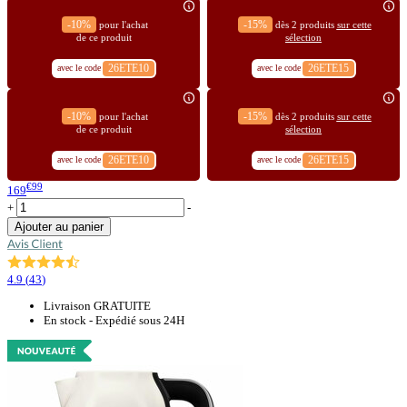
-10%
-15%
pour l'achat
dès 2 produits
sur cette
de ce produit
sélection
26ETE10
26ETE15
avec le code
avec le code
-10%
-15%
pour l'achat
dès 2 produits
sur cette
de ce produit
sélection
26ETE10
26ETE15
avec le code
avec le code
€99
169
+
-
Ajouter au panier
4.9
(
43
)
Livraison GRATUITE
En stock - Expédié sous 24H