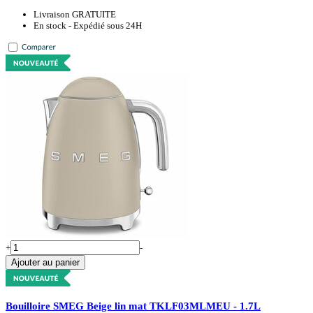
Livraison GRATUITE
En stock - Expédié sous 24H
+
-
Ajouter au panier
Bouilloire SMEG Beige lin mat TKLF03MLMEU - 1.7L