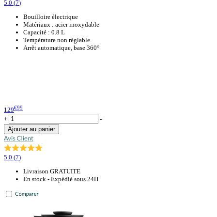
5.0
(
7
)
Bouilloire électrique
Matériaux : acier inoxydable
Capacité : 0.8 L
Température non réglable
Arrêt automatique, base 360°
€99
129
+
-
Ajouter au panier
5.0
(
7
)
Livraison GRATUITE
En stock - Expédié sous 24H