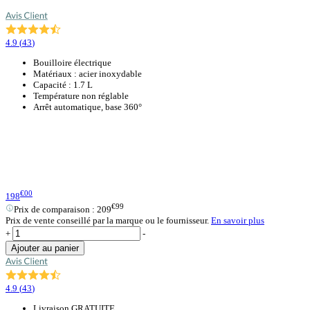
4.9
(
43
)
Bouilloire électrique
Matériaux : acier inoxydable
Capacité : 1.7 L
Température non réglable
Arrêt automatique, base 360°
€00
198
€99
Prix de comparaison :
209
Prix de vente conseillé par la marque ou le fournisseur.
En savoir plus
+
-
Ajouter au panier
4.9
(
43
)
Livraison GRATUITE