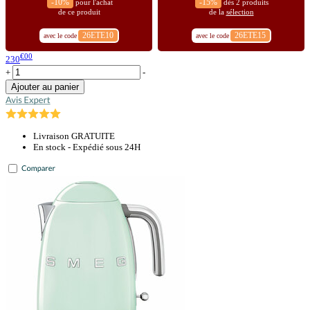
-10%
-15%
pour l'achat
dès 2 produits
de ce produit
de la
sélection
26ETE10
26ETE15
avec le code
avec le code
€00
230
+
-
Ajouter au panier
Livraison GRATUITE
En stock - Expédié sous 24H