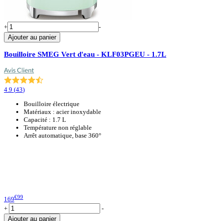
+
-
Ajouter au panier
Bouilloire SMEG Vert d'eau - KLF03PGEU - 1.7L
4.9
(
43
)
Bouilloire électrique
Matériaux : acier inoxydable
Capacité : 1.7 L
Température non réglable
Arrêt automatique, base 360°
€99
169
+
-
Ajouter au panier