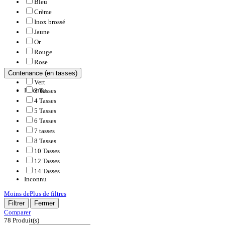
Bleu
Crème
Inox brossé
Jaune
Or
Rouge
Rose
Transparent
Contenance (en tasses)
Vert
Inconnu
3 Tasses
4 Tasses
5 Tasses
6 Tasses
7 tasses
8 Tasses
10 Tasses
12 Tasses
14 Tasses
Inconnu
Moins de
Plus de
filtres
Filtrer
Fermer
Comparer
78
Produit(s)