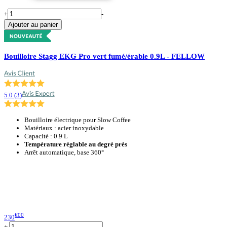
+
-
Ajouter au panier
Bouilloire Stagg EKG Pro vert fumé/érable 0.9L - FELLOW
5.0
(
3
)
Bouilloire électrique pour Slow Coffee
Matériaux : acier inoxydable
Capacité : 0.9 L
Température réglable au degré près
Arrêt automatique, base 360°
€00
230
+
-