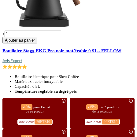
+
-
Ajouter au panier
Bouilloire Stagg EKG Pro noir mat/érable 0.9L - FELLOW
Bouilloire électrique pour Slow Coffee
Matériaux : acier inoxydable
Capacité : 0.9L
Température réglable au degré près
-10%
-15%
pour l'achat
dès 2 produits
de ce produit
de la
sélection
26ETE10
26ETE15
avec le code
avec le code