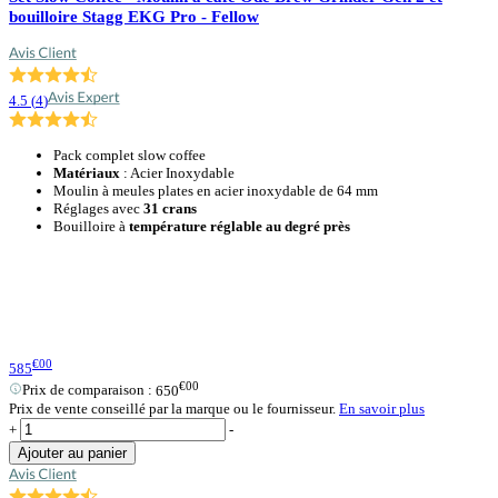
bouilloire Stagg EKG Pro - Fellow
4.5
(
4
)
Pack complet slow coffee
Matériaux
: Acier Inoxydable
Moulin à meules plates en acier inoxydable de 64 mm
Réglages avec
31 crans
Bouilloire à
température réglable au degré près
€00
585
€00
Prix de comparaison :
650
Prix de vente conseillé par la marque ou le fournisseur.
En savoir plus
+
-
Ajouter au panier