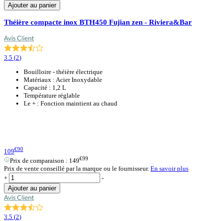
Ajouter au panier
Théière compacte inox BTH450 Fujian zen - Riviera&Bar
3.5
(
2
)
Bouilloire - théière électrique
Matériaux : Acier Inoxydable
Capacité : 1,2 L
Température réglable
Le + : Fonction maintient au chaud
€90
109
€99
Prix de comparaison :
149
Prix de vente conseillé par la marque ou le fournisseur.
En savoir plus
+
-
Ajouter au panier
3.5
(
2
)