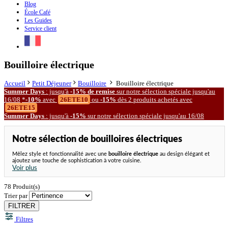
Blog
École Café
Les Guides
Service client
Bouilloire électrique
Accueil
Petit Déjeuner
Bouilloire
Bouilloire électrique
Summer Days
: jusqu'à
-15% de remise
sur notre
sélection spéciale
jusqu'au
16/08
*
-10%
avec
26ETE10
ou
-15%
dès 2 produits achetés avec
26ETE15
Summer Days
: jusqu'à
-15%
sur notre
sélection spéciale
jusqu'au 16/08
Notre sélection de bouilloires électriques
Mêlez style et fonctionnalité avec une
bouilloire électrique
au design élégant et
ajoutez une touche de sophistication à votre cuisine.
Voir plus
78
Produit(s)
Trier par
FILTRER
Filtres