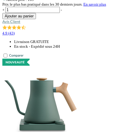
Prix le plus bas pratiqué dans les 30 derniers jours.
En savoir plus
+
-
Ajouter au panier
4.9
(
43
)
Livraison GRATUITE
En stock - Expédié sous 24H