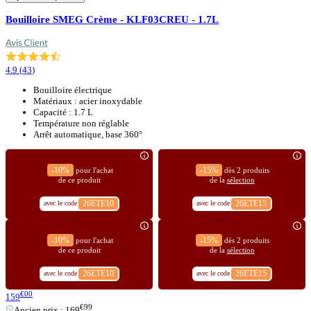
Bouilloire SMEG Crème - KLF03CREU - 1.7L
4.9
(
43
)
Bouilloire électrique
Matériaux : acier inoxydable
Capacité : 1.7 L
Température non réglable
Arrêt automatique, base 360°
-10%
-15%
pour l'achat
dès 2 produits
de ce produit
de la
sélection
26ETE10
26ETE15
avec le code
avec le code
-10%
-15%
pour l'achat
dès 2 produits
de ce produit
de la
sélection
26ETE10
26ETE15
avec le code
avec le code
€00
159
€99
Ancien prix :
169