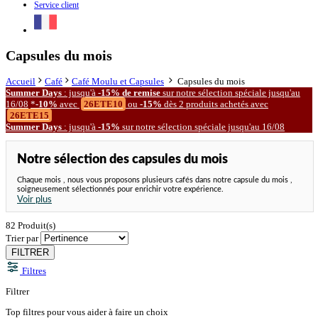
Service client
Capsules du mois
Accueil
Café
Café Moulu et Capsules
Capsules du mois
Summer Days
: jusqu'à
-15% de remise
sur notre
sélection spéciale
jusqu'au
16/08
*
-10%
avec
26ETE10
ou
-15%
dès 2 produits achetés avec
26ETE15
Summer Days
: jusqu'à
-15%
sur notre
sélection spéciale
jusqu'au 16/08
Notre sélection des capsules du mois
Chaque mois , nous vous proposons plusieurs cafés dans notre capsule du mois ,
soigneusement sélectionnés pour enrichir votre expérience.
Voir plus
82
Produit(s)
Trier par
FILTRER
Filtres
Filtrer
Top filtres
pour vous aider à faire un choix