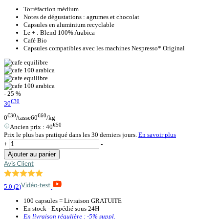
Torréfaction médium
Notes de dégustations : agrumes et chocolat
Capsules en aluminium recyclable
Le + : Blend 100% Arabica
Café Bio
Capsules compatibles avec les machines Nespresso* Original
- 25 %
€30
30
€30
€60
0
/tasse
60
/kg
€50
Ancien prix :
40
Prix le plus bas pratiqué dans les 30 derniers jours.
En savoir plus
+
-
Ajouter au panier
5.0
(
2
)
100 capsules = Livraison GRATUITE
En stock - Expédié sous 24H
En livraison régulière :
-5%
suppl.