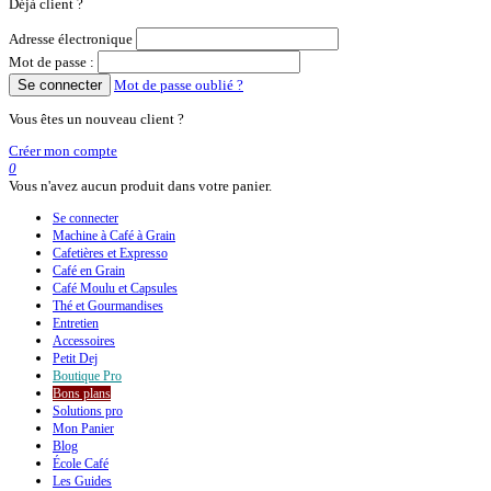
Déjà client ?
Adresse électronique
Mot de passe :
Se connecter
Mot de passe oublié ?
Vous êtes un nouveau client ?
Créer mon compte
0
Vous n'avez aucun produit dans votre panier.
Se connecter
Machine à Café à Grain
Cafetières et Expresso
Café en Grain
Café Moulu et Capsules
Thé et Gourmandises
Entretien
Accessoires
Petit Dej
Boutique
Pro
Bons plans
Solutions pro
Mon Panier
Blog
École Café
Les Guides