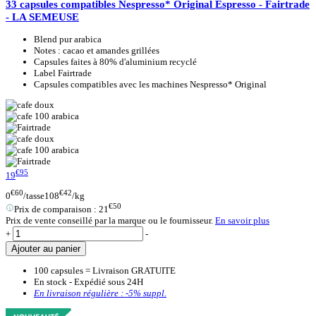
33 capsules compatibles Nespresso* Original Espresso - Fairtrade
- LA SEMEUSE
Blend pur arabica
Notes : cacao et amandes grillées
Capsules faites à 80% d'aluminium recyclé
Label Fairtrade
Capsules compatibles avec les machines Nespresso* Original
€95
19
€60
€42
0
/tasse
108
/kg
€50
Prix de comparaison :
21
Prix de vente conseillé par la marque ou le fournisseur.
En savoir plus
+
-
Ajouter au panier
100 capsules = Livraison GRATUITE
En stock - Expédié sous 24H
En livraison régulière :
-5%
suppl.