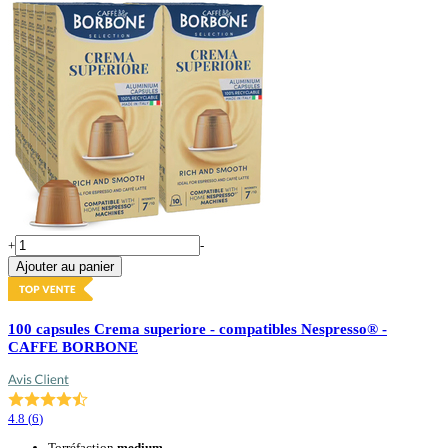
+
-
Ajouter au panier
100 capsules Crema superiore - compatibles Nespresso® -
CAFFE BORBONE
4.8
(
6
)
Torréfaction
medium