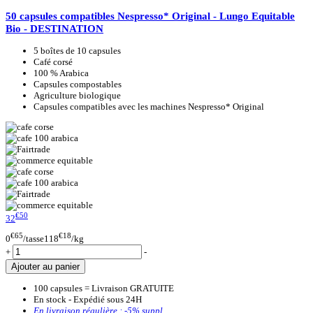
50 capsules compatibles Nespresso* Original - Lungo Equitable
Bio - DESTINATION
5 boîtes de 10 capsules
Café corsé
100 % Arabica
Capsules compostables
Agriculture biologique
Capsules compatibles avec les machines Nespresso* Original
€50
32
€65
€18
0
/tasse
118
/kg
+
-
Ajouter au panier
100 capsules = Livraison GRATUITE
En stock - Expédié sous 24H
En livraison régulière :
-5%
suppl.