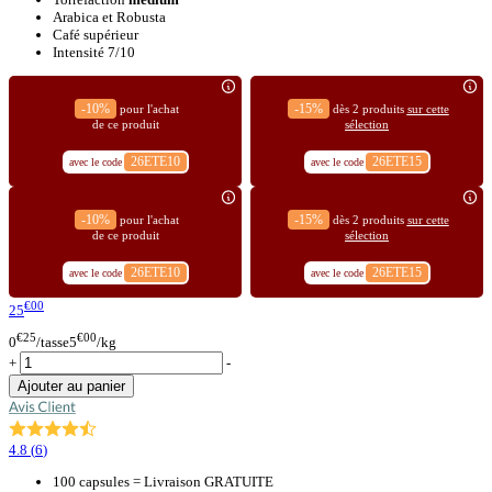
Arabica et Robusta
Café supérieur
Intensité 7/10
-10%
-15%
pour l'achat
dès 2 produits
sur cette
de ce produit
sélection
26ETE10
26ETE15
avec le code
avec le code
-10%
-15%
pour l'achat
dès 2 produits
sur cette
de ce produit
sélection
26ETE10
26ETE15
avec le code
avec le code
€00
25
€25
€00
0
/tasse
5
/kg
+
-
Ajouter au panier
4.8
(
6
)
100 capsules = Livraison GRATUITE