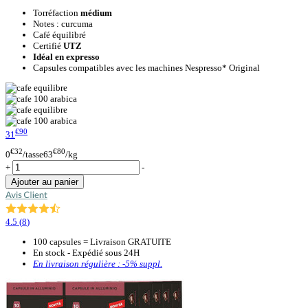
Torréfaction
médium
Notes : curcuma
Café équilibré
Certifié
UTZ
Idéal en expresso
Capsules compatibles avec les machines Nespresso* Original
€90
31
€32
€80
0
/tasse
63
/kg
+
-
Ajouter au panier
4.5
(
8
)
100 capsules = Livraison GRATUITE
En stock - Expédié sous 24H
En livraison régulière :
-5%
suppl.