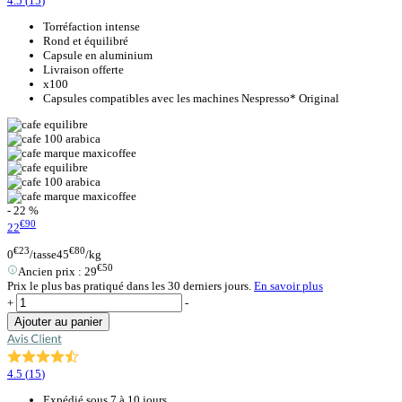
4.5
(
15
)
Torréfaction intense
Rond et équilibré
Capsule en aluminium
Livraison offerte
x100
Capsules compatibles avec les machines Nespresso* Original
- 22 %
€90
22
€23
€80
0
/tasse
45
/kg
€50
Ancien prix :
29
Prix le plus bas pratiqué dans les 30 derniers jours.
En savoir plus
+
-
Ajouter au panier
4.5
(
15
)
Expédié sous 7 à 10 jours