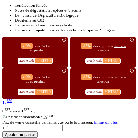
Torréfaction foncée
Notes de dégustation : épices et biscuits
Le + : issu de l'Agriculture Biologique
Décaféiné au C02
Capsules en aluminium recyclable
Capsules compatibles avec les machines Nespresso* Original
-10%
-15%
pour l'achat
dès 2 produits
sur cette
de ce produit
sélection
26ETE10
26ETE15
avec le code
avec le code
-10%
-15%
pour l'achat
dès 2 produits
sur cette
de ce produit
sélection
26ETE10
26ETE15
avec le code
avec le code
€50
18
€37
€67
0
/tasse
61
/kg
€50
Prix de comparaison :
19
Prix de vente conseillé par la marque ou le fournisseur.
En savoir plus
+
-
Ajouter au panier