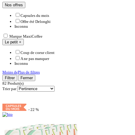
Nos offres
Capsules du mois
Offre été Delonghi
Inconnu
Marque MaxiCoffee
Le petit +
Coup de coeur client
A ne pas manquer
Inconnu
Moins de
Plus de
filtres
Filtrer
Fermer
82
Produit(s)
Trier par
- 22 %