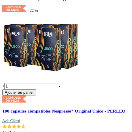
- 22 %
+
-
Ajouter au panier
100 capsules compatibles Nespresso* Original Unico - PERLEO