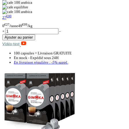
€00
27
€27
€09
0
/tasse
49
/kg
+
-
Ajouter au panier
100 capsules = Livraison GRATUITE
En stock - Expédié sous 24H
En livraison régulière :
-5%
suppl.