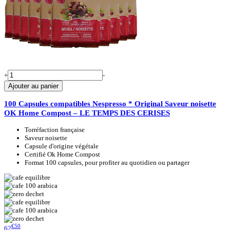
+
-
Ajouter au panier
100 Capsules compatibles Nespresso * Original Saveur noisette
OK Home Compost – LE TEMPS DES CERISES
Torréfaction française
Saveur noisette
Capsule d'origine végétale
Certifié Ok Home Compost
Format 100 capsules, pour profiter au quotidien ou partager
€50
62