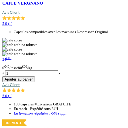
CAFFE VERGNANO
5.0
(
1
)
Capsules compatibles avec les machines Nespresso* Original
€00
24
€40
€00
0
/tasse
80
/kg
+
-
Ajouter au panier
5.0
(
1
)
100 capsules = Livraison GRATUITE
En stock - Expédié sous 24H
En livraison régulière :
-5%
suppl.