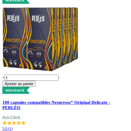
+
-
Ajouter au panier
100 capsules compatibles Nespresso* Original Delicato -
PERLÉO
5.0
(
1
)