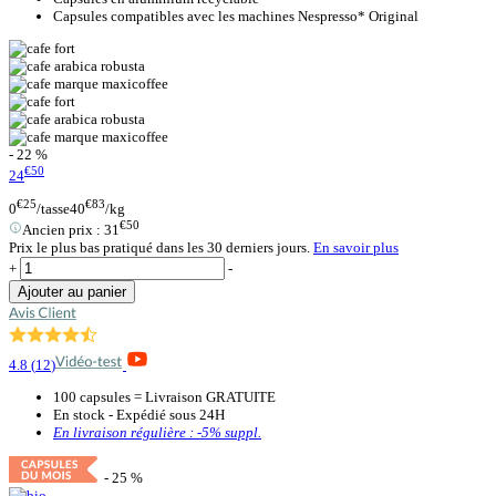
Capsules compatibles avec les machines Nespresso* Original
- 22 %
€50
24
€25
€83
0
/tasse
40
/kg
€50
Ancien prix :
31
Prix le plus bas pratiqué dans les 30 derniers jours.
En savoir plus
+
-
Ajouter au panier
4.8
(
12
)
100 capsules = Livraison GRATUITE
En stock - Expédié sous 24H
En livraison régulière :
-5%
suppl.
- 25 %