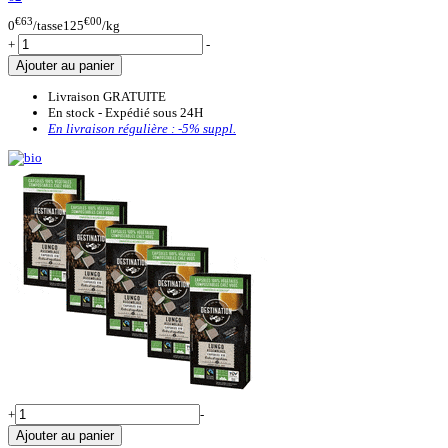
€63
€00
0
/tasse
125
/kg
+
-
Ajouter au panier
Livraison GRATUITE
En stock - Expédié sous 24H
En livraison régulière :
-5%
suppl.
+
-
Ajouter au panier