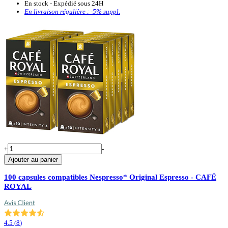
En stock - Expédié sous 24H
En livraison régulière :
-5%
suppl.
+
-
Ajouter au panier
100 capsules compatibles Nespresso* Original Espresso - CAFÉ
ROYAL
4.5
(
8
)