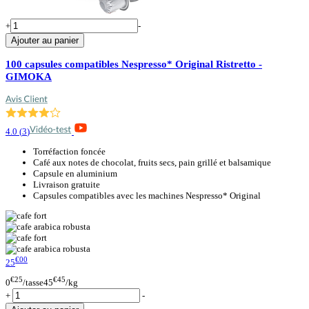
+
-
Ajouter au panier
100 capsules compatibles Nespresso* Original Ristretto -
GIMOKA
4.0
(
3
)
Torréfaction foncée
Café aux notes de chocolat, fruits secs, pain grillé et balsamique
Capsule en aluminium
Livraison gratuite
Capsules compatibles avec les machines Nespresso* Original
€00
25
€25
€45
0
/tasse
45
/kg
+
-