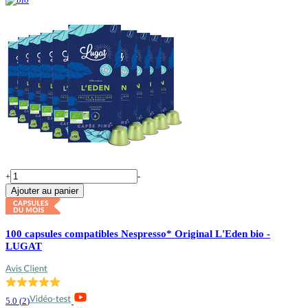
+
-
Ajouter au panier
100 capsules compatibles Nespresso* Original L'Eden bio -
LUGAT
5.0
(
2
)