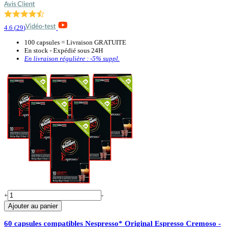
4.6
(
29
)
100 capsules = Livraison GRATUITE
En stock - Expédié sous 24H
En livraison régulière :
-5%
suppl.
+
-
Ajouter au panier
60 capsules compatibles Nespresso* Original Espresso Cremoso -