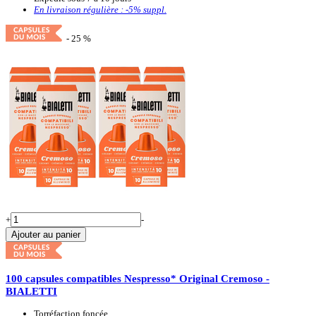
En livraison régulière :
-5%
suppl.
- 25 %
+
-
Ajouter au panier
100 capsules compatibles Nespresso* Original Cremoso -
BIALETTI
Torréfaction foncée