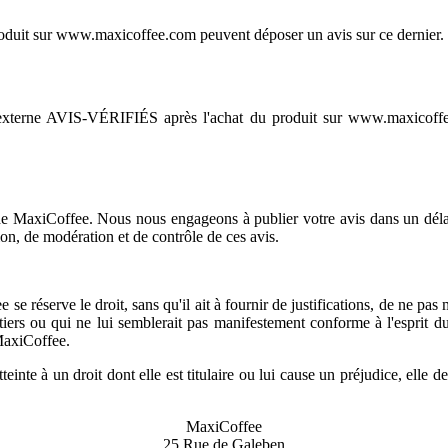
oduit sur www.maxicoffee.com peuvent déposer un avis sur ce dernier. 
aire externe AVIS-VÉRIFIÉS après l'achat du produit sur www.maxico
de MaxiCoffee. Nous nous engageons à publier votre avis dans un déla
n, de modération et de contrôle de ces avis.
se réserve le droit, sans qu'il ait à fournir de justifications, de ne pa
t tiers ou qui ne lui semblerait pas manifestement conforme à l'esprit 
 MaxiCoffee.
inte à un droit dont elle est titulaire ou lui cause un préjudice, elle 
MaxiCoffee
25 Rue de Galeben