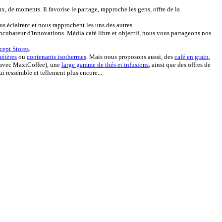
ux, de moments. Il favorise le partage, rapproche les gens, offre de la
s éclairent et nous rapprochent les uns des autres.
 incubateur d'innovations. Média café libre et objectif, nous vous partageons nos
ept Stores
.
héières
ou
contenants isothermes
. Mais nous proposons aussi, des
café en grain
,
n avec MaxiCoffee), une
large gamme de thés et infusions
, ainsi que des offres de
i ressemble et tellement plus encore...