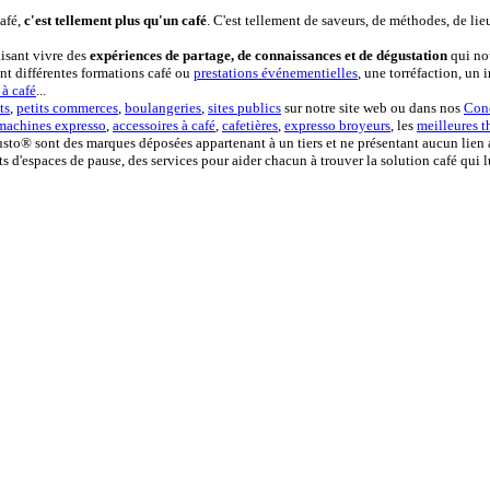
afé,
c'est tellement plus qu'un café
. C'est tellement de saveurs, de méthodes, de lie
aisant vivre des
expériences de partage, de connaissances et de dégustation
qui nou
t différentes formations café ou
prestations événementielles
, une torréfaction, un
à café
...
ts
,
petits commerces
,
boulangeries
,
sites publics
sur notre site web ou dans nos
Conc
machines expresso
,
accessoires à café
,
cafetières
,
expresso broyeurs
, les
meilleures t
to® sont des marques déposées appartenant à un tiers et ne présentant aucun lie
 d'espaces de pause, des services pour aider chacun à trouver la solution café qui lu