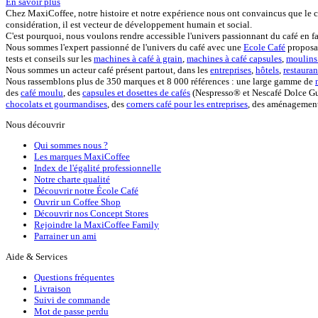
En savoir plus
Chez MaxiCoffee, notre histoire et notre expérience nous ont convaincus que le c
considération, il est vecteur de développement humain et social.
C'est pourquoi, nous voulons rendre accessible l'univers passionnant du café en f
Nous sommes l'expert passionné de l'univers du café avec une
Ecole Café
proposan
tests et conseils sur les
machines à café à grain
,
machines à café capsules
,
moulins 
Nous sommes un acteur café présent partout, dans les
entreprises
,
hôtels
,
restauran
Nous rassemblons plus de 350 marques et 8 000 références : une large gamme de
des
café moulu
, des
capsules et dosettes de cafés
(Nespresso® et Nescafé Dolce Gus
chocolats et gourmandises
, des
corners café pour les entreprises
, des aménagements
Nous découvrir
Qui sommes nous ?
Les marques MaxiCoffee
Index de l'égalité professionnelle
Notre charte qualité
Découvrir notre École Café
Ouvrir un Coffee Shop
Découvrir nos Concept Stores
Rejoindre la MaxiCoffee Family
Parrainer un ami
Aide & Services
Questions fréquentes
Livraison
Suivi de commande
Mot de passe perdu