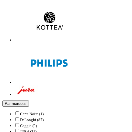
Par marques
Carte Noire (1)
DeLonghi (87)
Gaggia (9)
JURA (31)