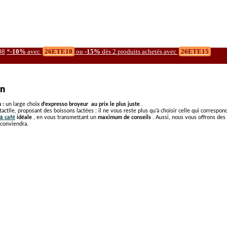
08
*
-10%
avec
26ETE10
ou
-15%
dès 2 produits achetés avec
26ETE15
in
n :
un
large choix
d'expresso broyeur
au prix le plus juste
.
actile, proposant des boissons lactées : il ne vous reste plus qu’à choisir celle qui correspon
à café
idéale
, en vous transmettant un
maximum de conseils
. Aussi, nous vous offrons des
 conviendra.