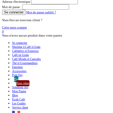
Adresse électronique
Mot de passe :
Se connecter
Mot de passe oublié ?
Vous êtes un nouveau client ?
Créer mon compte
0
Vous n'avez aucun produit dans votre panier.
Se connecter
Machine à Café à Grain
Cafetières et Expresso
Café en Grain
Café Moulu et Capsules
Thé et Gourmandises
Entretien
Accessoires
Petit Dej
Pro
Bons plans
Solutions pro
Mon Panier
Blog
École Café
Les Guides
Service client