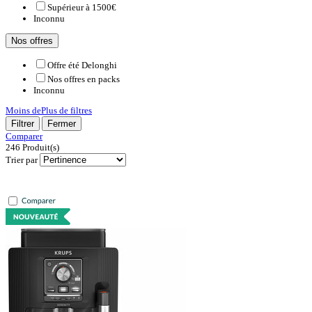
Supérieur à 1500€
Inconnu
Nos offres
Offre été Delonghi
Nos offres en packs
Inconnu
Moins de
Plus de
filtres
Filtrer
Fermer
Comparer
246
Produit(s)
Trier par