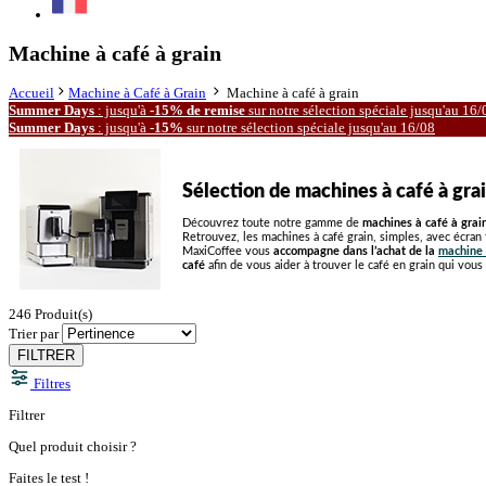
Machine à café à grain
Accueil
Machine à Café à Grain
Machine à café à grain
Summer Days
: jusqu'à
-15% de remise
sur notre
sélection spéciale
jusqu'au 16/
Summer Days
: jusqu'à
-15%
sur notre
sélection spéciale
jusqu'au 16/08
Sélection de machines à café à gra
Découvrez toute notre gamme de
machines à café à grai
Retrouvez, les machines à café grain, simples, avec écran t
MaxiCoffee vous
accompagne dans l’achat de la
machine 
café
afin de vous aider à trouver le café en grain qui vous
246
Produit(s)
Trier par
FILTRER
Filtres
Filtrer
Quel produit choisir ?
Faites le test !