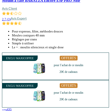
Moulin à café BARATZA Encore ESP PRO Noir
2.7
(
3
)
Pour expresso, filtre, méthodes douces
Meules coniques 40 mm
Réglages par crans
Simple à utiliser
Le + : moulin silencieux et single dose
OFFERTS
EXCLU MAXICOFFEE
pour l’achat de ce moulin
20€ de cadeaux
OFFERTS
EXCLU MAXICOFFEE
pour l’achat de ce moulin
20€ de cadeaux
€95
279