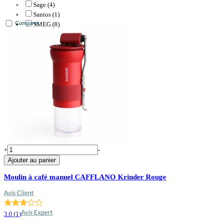
Sage (4)
Santos (1)
SMEG (8)
Tiamo (2)
Timemore (3)
Varia (4)
Wacaco (1)
Inconnu
+
-
Ajouter au panier
Moulin à café manuel CAFFLANO Krinder Rouge
3.0
(
1
)