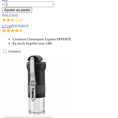
+
-
Ajouter au panier
2.7
(
3
)
Livraison Chronopost Express OFFERTE
En stock Expédié sous 24H