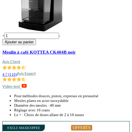
+
-
Ajouter au panier
Moulin à café KOTTEA CK404B noir
4.7
(
116
)
Pour méthodes douces, piston, expresso en pressurisé
Meules plates en acier inoxydable
Diamètre des meules : 40 mm
Réglage avec 16 crans
Le + : Choix de doses allant de 2 à 10 tasses
OFFERTS
EXCLU MAXICOFFEE