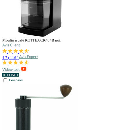
Moulin à café KOTTEA CK404B noir
4.7
(
116
)
JE FONCE