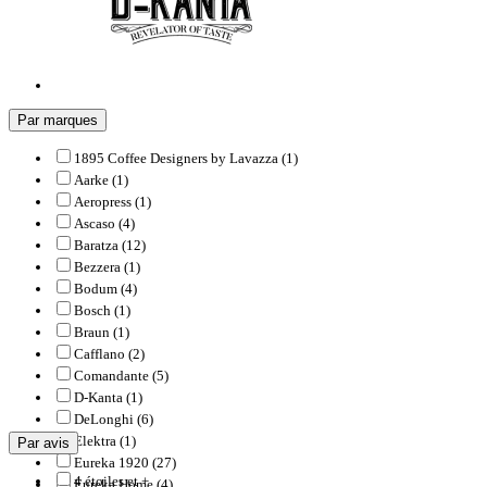
Par marques
1895 Coffee Designers by Lavazza (1)
Aarke (1)
Aeropress (1)
Ascaso (4)
Baratza (12)
Bezzera (1)
Bodum (4)
Bosch (1)
Braun (1)
Cafflano (2)
Comandante (5)
D-Kanta (1)
DeLonghi (6)
Elektra (1)
Par avis
Eureka 1920 (27)
4 étoiles et +
Eureka Home (4)