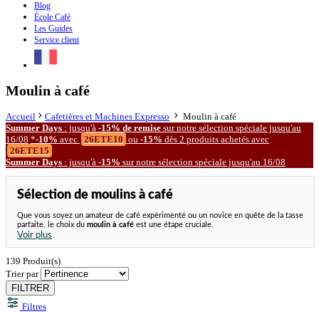
Blog
École Café
Les Guides
Service client
Moulin à café
Accueil
Cafetières et Machines Expresso
Moulin à café
Summer Days
: jusqu'à
-15% de remise
sur notre
sélection spéciale
jusqu'au
16/08
*
-10%
avec
26ETE10
ou
-15%
dès 2 produits achetés avec
26ETE15
Summer Days
: jusqu'à
-15%
sur notre
sélection spéciale
jusqu'au 16/08
Sélection de moulins à café
Que vous soyez un amateur de café expérimenté ou un novice en quête de la tasse
parfaite, le choix du
moulin à café
est une étape cruciale.
Voir plus
139
Produit(s)
Trier par
FILTRER
Filtres