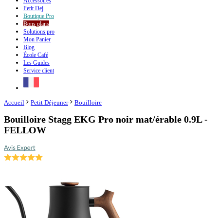
Accessoires
Petit Dej
Boutique
Pro
Bons plans
Solutions pro
Mon Panier
Blog
École Café
Les Guides
Service client
Accueil
Petit Déjeuner
Bouilloire
Bouilloire Stagg EKG Pro noir mat/érable 0.9L -
FELLOW