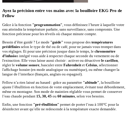
Ayez la précision entre vos mains avec la bouilloire EKG Pro de
Fellow
Grâce à la fonction
"programmation"
, vous définissez l’heure à laquelle votre
eau atteindra la température parfaite, sans surveillance, sans compromis. Une
fonction précieuse pour les réveils où chaque minute compte.
Besoin d’être guidé ? Le mode
"guide"
vous propose des
températures
prédéfinies
selon le type de thé ou de café, pour ne jamais vous tromper dans
vos réglages. Et pour une précision jusque dans le temps, le
chronomètre
d’infusio
n intégré vous aide à respecter chaque seconde du versement ou de
l'extraction. Elle vous laisse aussi choisir : activer ou désactiver
le carillon
,
régler le
volume sonore
, basculer entre
Fahrenheit
et
Celsius
, sélectionner
l'affichage horaire (en mode analogique ou numérique), ou même changer la
langue de l’interface (français, anglais ou espagnol).
Fellow n’a rien laissé au hasard : grâce au paramètre
"altitude"
, la bouilloire
ajuste l’ébullition en fonction de votre emplacement, évitant tout débordement,
même en montagne. Son mode de maintien réglable vous permet de conserver
l’eau chaude pendant
15, 30, 45
ou
60 minutes
, selon vos besoins.
Enfin, une fonction
"pré-ébullition"
permet de porter l’eau à 100°C pour la
désinfecter avant qu’elle ne redescende à la température exacte demandée.