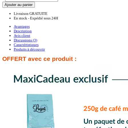
Ajouter au panier
Livraison GRATUITE
En stock - Expédié sous 24H
Avantages
Description
Avis client
Discussions (3)
Caractéristiques
Produits à découvrir
OFFERT
avec ce produit :