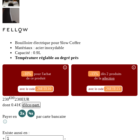
Bouilloire électrique pour Slow Coffee
Matériaux : acier inoxydable
Capacité : 0.9L
Température réglable au degré près
-10%
-15%
pour l'achat
dès 2 produits
de ce produit
de la
sélection
26ETE10
26ETE15
avec le code
avec le code
€00
230
230
EUR
dont 0.41€
d'éco-part.
Payer en
par carte bancaire
Existe aussi en :
+
-