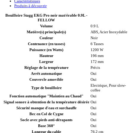
Caractéristiques
Produits à découvrir
Bouilloire Stagg EKG Pro noir mat/érable 0.9L -
FELLOW
Volume
0.9 L
Matière(s) principale(s)
ABS, Acier Inoxydable
Couleur
Noir
Contenance (en tasses)
6 Tasses
Puissance (en Watts)
1200 W
Hauteur
196 mm
Largeur
172 mm
Réglage de la température
Précis
Arrêt automatique
Oui
Couvercle amovible
Oui
Electrique, Pour slow-
Type de bouilloire
coffee
Fonction automatique "Maintien au Chaud"
Oui
Signal sonore à obtention de la température désirée
Oui
Sécurité manque d'eau et surchauffe
Oui
Bec en Col de Cygne
Oui
Socle avec pieds anti-dérapants
Oui
Base 360°
Oui
Longeur du cable
76.2 cm