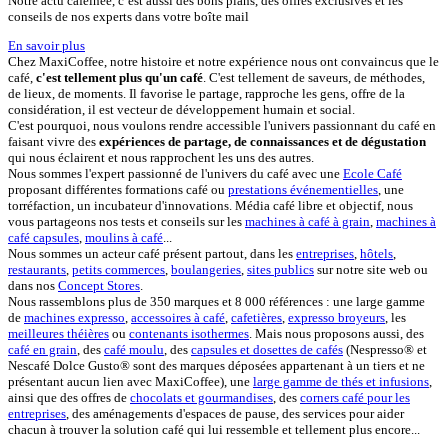
Notre actu caféinée, c’est aussi des bons plans, des offres exclusives et les
conseils de nos experts dans votre boîte mail
En savoir plus
Chez MaxiCoffee, notre histoire et notre expérience nous ont convaincus que le
café,
c'est tellement plus qu'un café
. C'est tellement de saveurs, de méthodes,
de lieux, de moments. Il favorise le partage, rapproche les gens, offre de la
considération, il est vecteur de développement humain et social.
C'est pourquoi, nous voulons rendre accessible l'univers passionnant du café en
faisant vivre des
expériences de partage, de connaissances et de dégustation
qui nous éclairent et nous rapprochent les uns des autres.
Nous sommes l'expert passionné de l'univers du café avec une
Ecole Café
proposant différentes formations café ou
prestations événementielles
, une
torréfaction, un incubateur d'innovations. Média café libre et objectif, nous
vous partageons nos tests et conseils sur les
machines à café à grain
,
machines à
café capsules
,
moulins à café
...
Nous sommes un acteur café présent partout, dans les
entreprises
,
hôtels
,
restaurants
,
petits commerces
,
boulangeries
,
sites publics
sur notre site web ou
dans nos
Concept Stores
.
Nous rassemblons plus de 350 marques et 8 000 références : une large gamme
de
machines expresso
,
accessoires à café
,
cafetières
,
expresso broyeurs
, les
meilleures théières
ou
contenants isothermes
. Mais nous proposons aussi, des
café en grain
, des
café moulu
, des
capsules et dosettes de cafés
(Nespresso® et
Nescafé Dolce Gusto® sont des marques déposées appartenant à un tiers et ne
présentant aucun lien avec MaxiCoffee), une
large gamme de thés et infusions
,
ainsi que des offres de
chocolats et gourmandises
, des
corners café pour les
entreprises
, des aménagements d'espaces de pause, des services pour aider
chacun à trouver la solution café qui lui ressemble et tellement plus encore...