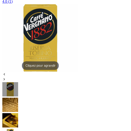
4.0
(
1
)
Cliquez pour agrandir