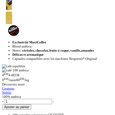
Exclusivité MaxiCoffee
Blend arabica
Notes:
céréales, chocolat, fruits à coque, vanille,amandes
Délicat et aromatique
Capsules compatibles avec les machines Nespresso* Original
€40
4
4.4
EUR
€44
€00
0
/tasse
80
/kg
Découvrez aussi :
Cremoso
Nobile
100% arabica
+
-
Ajouter au panier
100 capsules = Livraison GRATUITE