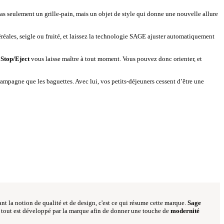
pas seulement un grille-pain, mais un objet de style qui donne une nouvelle allure
céréales, seigle ou fruité, et laissez la technologie SAGE ajuster automatiquement
n
Stop/Eject
vous laisse maître à tout moment. Vous pouvez donc orienter, et
campagne que les baguettes. Avec lui, vos petits-déjeuners cessent d’être une
iant la notion de qualité et de design, c'est ce qui résume cette marque.
Sage
re, tout est développé par la marque afin de donner une touche de
modernité