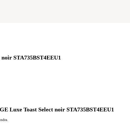
ect noir STA735BST4EEU1
 SAGE Luxe Toast Select noir STA735BST4EEU1
ondra.