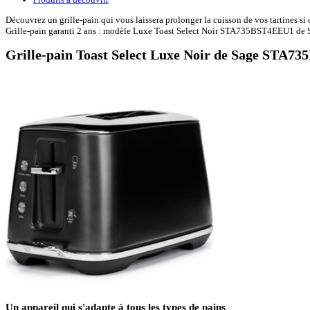
Découvrez un grille-pain qui vous laissera prolonger la cuisson de vos tartines si c
Grille-pain garanti 2 ans : modèle Luxe Toast Select Noir STA735BST4EEU1 de 
Grille-pain Toast Select Luxe Noir de Sage STA
Un appareil qui s'adapte à tous les types de pains