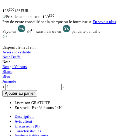
€00
136
136
EUR
€90
Prix de comparaison :
139
Prix de vente conseillé par la marque ou le fournisseur.
En savoir plus
€00
Payer en
34
sans frais
ou en
par carte bancaire
Disponible neuf en :
Acier inoxydable
Noir Truffe
Noir
Rouge Velours
Blanc
Bleu
Amande
+
-
Ajouter au panier
Livraison GRATUITE
En stock - Expédié sous 24H
Description
Avis client
Discussions (0)
Caractéristiques
Produits à découvrir