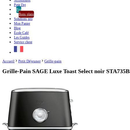
Accessoires
Petit Dej
Pro
Bons plans
Solutions pro
Mon Panier
Blog
École Café
Les Guides
Service client
Accueil
Petit Déjeuner
Grille-pain
Grille-Pain SAGE Luxe Toast Select noir STA73